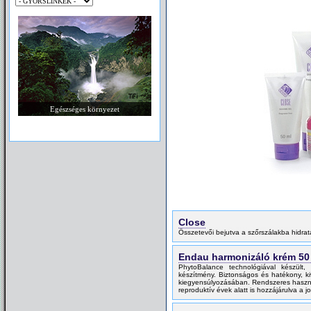
Egészséges környezet
Close
Összetevői bejutva a szőrszálakba hidrat
Endau harmonizáló krém 50
PhytoBalance technológiával készült, 
készítmény. Biztonságos és hatékony, kiv
kiegyensúlyozásában. Rendszeres haszná
reproduktív évek alatt is hozzájárulva a j