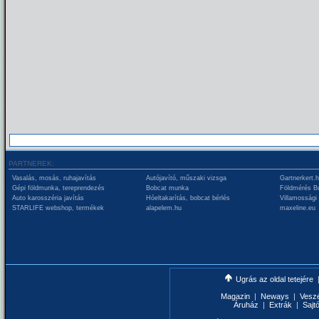
PARTNEREK:
Vasalás, mosás, ruhajavítás
Autójavító, műszaki vizsga
Gartnerkert.
Gépi földmunka, tereprendezés
Bobcat munka
Földmérés B
Auto karosszéria javítás
Hóeltakarítás, bobcat bérlés
Villamossági
STARLIFE webshop, termékek
alapelem.hu
maxeline.eu
Ugrás az oldal tetejére
Magazin
|
Neways
|
Vesz
Áruház
|
Extrák
|
Sajt