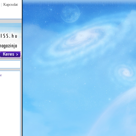
|
Kapcsolat
at