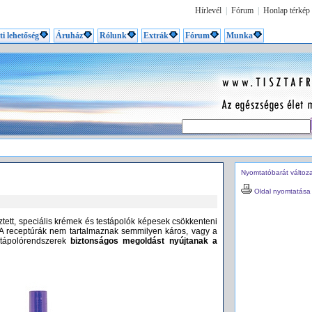
Hírlevél
|
Fórum
|
Honlap térkép
ti lehetőség
Áruház
Rólunk
Extrák
Fórum
Munka
Nyomtatóbarát változ
Oldal nyomtatása
tett, speciális krémek és testápolók képesek csökkenteni
. A receptúrák nem tartalmaznak semmilyen káros, vagy a
estápolórendszerek
biztonságos megoldást nyújtanak a