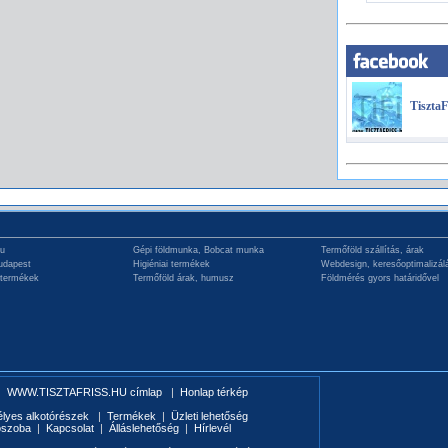
TisztaF
hu
Gépi földmunka, Bobcat munka
Termőföld szállítás, árak
udapest
Higiéniai termékek
Webdesign, keresőoptimalizál
 termékek
Termőföld árak, humusz
Földmérés gyors határidővel
|
WWW.TISZTAFRISS.HU címlap
|
Honlap térkép
élyes alkotórészek
|
Termékek
|
Üzleti lehetőség
ószoba
|
Kapcsolat
|
Álláslehetőség
|
Hírlevél