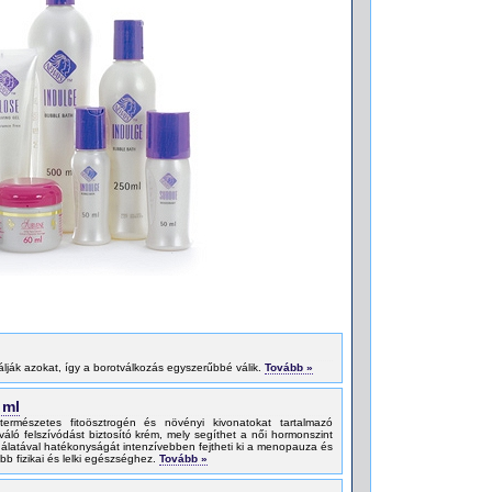
álják azokat, így a borotválkozás egyszerűbbé válik.
Tovább »
 ml
természetes fitoösztrogén és növényi kivonatokat tartalmazó
áló felszívódást biztosító krém, mely segíthet a női hormonszint
latával hatékonyságát intenzívebben fejtheti ki a menopauza és
obb fizikai és lelki egészséghez.
Tovább »