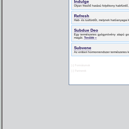
Indulge
Olyan frissítő hatású folyékony habfürdő
Refresh
Hab- és tusfürdőt, melynek hatóanyagai 
Subdue Deo
Egy természetes gyógynövény alapú gol
magát.
Tovább »
Subvene
Az emberi hormonrendszer természetes 
[-]
Formátumok
[-]
Partnerek