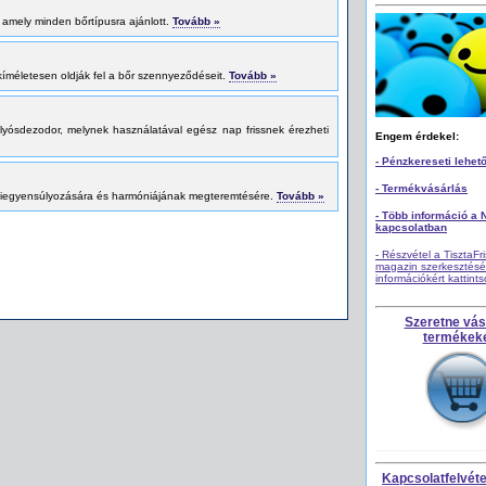
, amely minden bőrtípusra ajánlott.
Tovább »
kíméletesen oldják fel a bőr szennyeződéseit.
Tovább »
yósdezodor, melynek használatával egész nap frissnek érezheti
Engem érdekel:
- Pénzkereseti lehet
- Termékvásárlás
kiegyensúlyozására és harmóniájának megteremtésére.
Tovább »
- Több információ a 
kapcsolatban
- Részvétel a TisztaFr
magazin szerkesztésé
információkért kattint
Szeretne vás
termékek
Kapcsolatfelvétel