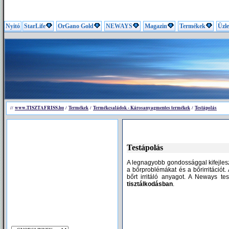
Nyitó
StarLife
OrGano Gold
NEWAYS
Magazin
Termékek
Üzle
www.TISZTAFRISS.hu
Termékek
Termékcsaládok - Károsanyagmentes termékek
Testápolás
//
/
/
/
Testápolás
A legnagyobb gondossággal kifejlesz
a bőrproblémákat és a bőrirritációt
bőrt irritáló anyagot. A Neways t
tisztálkodásban
.