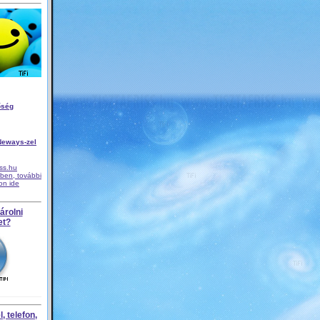
őség
Neways-zel
iss.hu
ben, további
son ide
árolni
et?
, telefon,