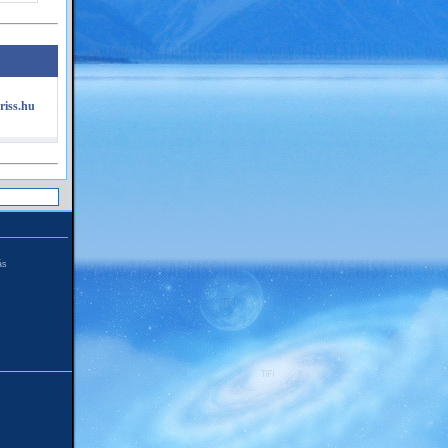
riss.hu
ás